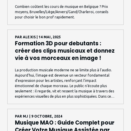
Combien coûtent les cours de musique en Belgique ? Prix
moyens, Bruxelles/Liège/Anvers/Gand/Charleroi, conseils
pour choisir le bon prof rapidement.
PAR
ALEXIS
| 14 MAI, 2025
Formation 3D pour debutants :
créer des clips musicaux et donnez
vie à vos morceaux en image !
La production musicale moderne ne se limite plus à l’audio.
Aujourd'hui, l’image est devenue un vecteur fondamental
d’expression pour les artistes, renforçant l’impact
émotionnel de chaque morceau. Le public n’écoute plus
seulement : il regarde, vit et ressent la musique à travers des
expériences visuelles de plus en plus sophistiquées. Dans ce
contexte, la 3D ouvre des possibilités créatives spectaculaires
et permet de repousser les limites de l'imagination artistique.
PAR
MJ
| 9 OCTOBRE, 2024
Musique MAO : Guide Complet pour
Créer Votre Musique Assistée par