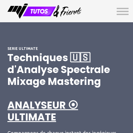
TOP SECRET
GRATUIT
Livre d'Or
Connexion
S'inscrire
SERIE ULTIMATE
Techniques 🇺🇸
d'Analyse Spectrale
Mixage Mastering
ANALYSEUR ⦿
ULTIMATE