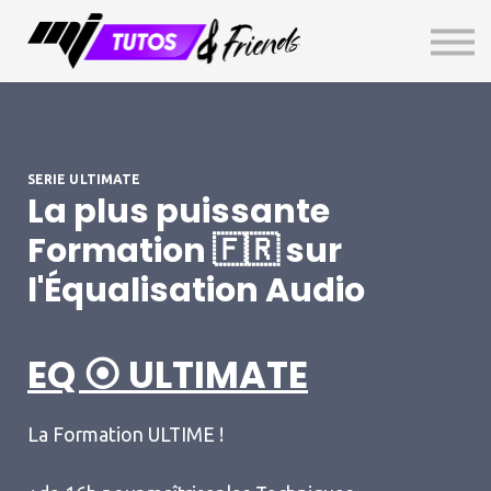
TOP SECRET
GRATUIT
Livre d'Or
Connexion
S'inscrire
SERIE ULTIMATE
La plus puissante
Formation 🇫🇷 sur
l'Équalisation Audio
EQ ⦿ ULTIMATE
La Formation ULTIME !