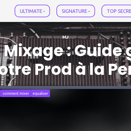
ULTIMATE
SIGNATURE
TOP SECR
MJ
e Mixage : Guide 
otre Prod à la Pe
comment mixer
equaliser