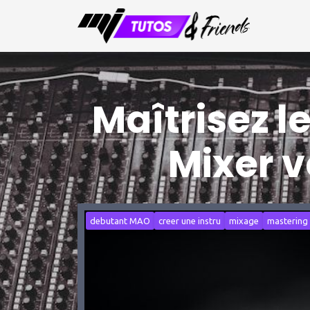
Maîtrisez l
Mixer v
debutant MAO
creer une instru
mixage
mastering