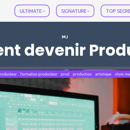
ULTIMATE
SIGNATURE
TOP SECR
MJ
t devenir Produ
producteur
formation producteur
prod
production
artistique
choix m