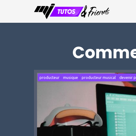
Commen
producteur
musique
producteur musical
devenir 