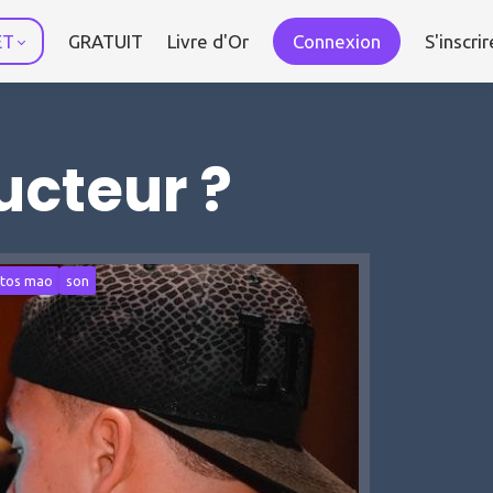
ET
GRATUIT
Livre d'Or
Connexion
S'inscrir
cteur ?
atos mao
son